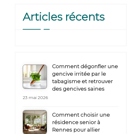
n
Articles récents
t
e
p
o
Comment dégonfler une
u
gencive irritée par le
tabagisme et retrouver
r
des gencives saines
t
23 mai 2026
o
Comment choisir une
u
résidence senior à
Rennes pour allier